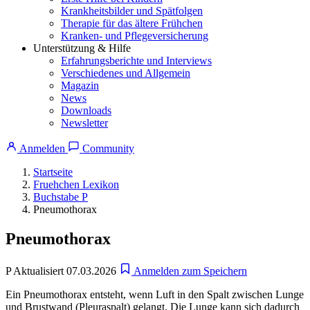
Krankheitsbilder und Spätfolgen
Therapie für das ältere Frühchen
Kranken- und Pflegeversicherung
Unterstützung & Hilfe
Erfahrungsberichte und Interviews
Verschiedenes und Allgemein
Magazin
News
Downloads
Newsletter
Anmelden
Community
Startseite
Fruehchen Lexikon
Buchstabe P
Pneumothorax
Pneumothorax
P
Aktualisiert 07.03.2026
Anmelden zum Speichern
Ein Pneumothorax entsteht, wenn Luft in den Spalt zwischen Lunge
und Brustwand (Pleuraspalt) gelangt. Die Lunge kann sich dadurch