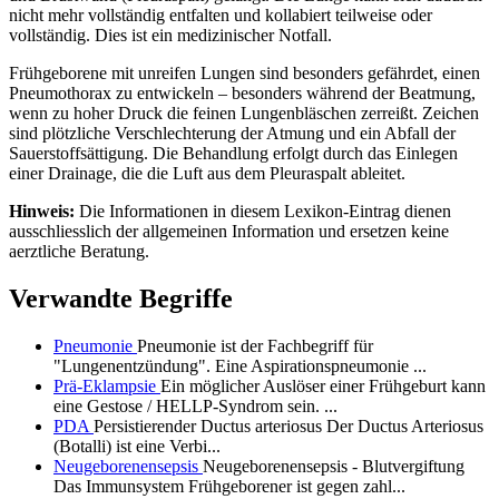
nicht mehr vollständig entfalten und kollabiert teilweise oder
vollständig. Dies ist ein medizinischer Notfall.
Frühgeborene mit unreifen Lungen sind besonders gefährdet, einen
Pneumothorax zu entwickeln – besonders während der Beatmung,
wenn zu hoher Druck die feinen Lungenbläschen zerreißt. Zeichen
sind plötzliche Verschlechterung der Atmung und ein Abfall der
Sauerstoffsättigung. Die Behandlung erfolgt durch das Einlegen
einer Drainage, die die Luft aus dem Pleuraspalt ableitet.
Hinweis:
Die Informationen in diesem Lexikon-Eintrag dienen
ausschliesslich der allgemeinen Information und ersetzen keine
aerztliche Beratung.
Verwandte Begriffe
Pneumonie
Pneumonie ist der Fachbegriff für
"Lungenentzündung". Eine Aspirationspneumonie ...
Prä-Eklampsie
Ein möglicher Auslöser einer Frühgeburt kann
eine Gestose / HELLP-Syndrom sein. ...
PDA
Persistierender Ductus arteriosus Der Ductus Arteriosus
(Botalli) ist eine Verbi...
Neugeborenensepsis
Neugeborenensepsis - Blutvergiftung
Das Immunsystem Frühgeborener ist gegen zahl...