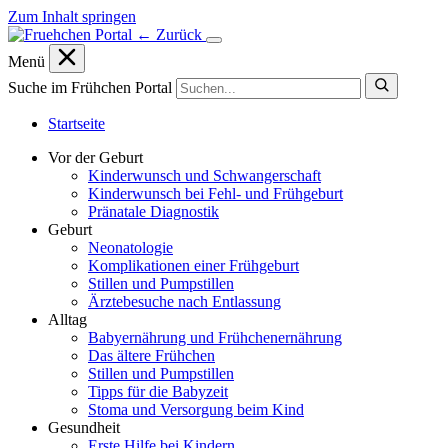
Zum Inhalt springen
← Zurück
Menü
Suche im Frühchen Portal
Startseite
Vor der Geburt
Kinderwunsch und Schwangerschaft
Kinderwunsch bei Fehl- und Frühgeburt
Pränatale Diagnostik
Geburt
Neonatologie
Komplikationen einer Frühgeburt
Stillen und Pumpstillen
Ärztebesuche nach Entlassung
Alltag
Babyernährung und Frühchenernährung
Das ältere Frühchen
Stillen und Pumpstillen
Tipps für die Babyzeit
Stoma und Versorgung beim Kind
Gesundheit
Erste Hilfe bei Kindern