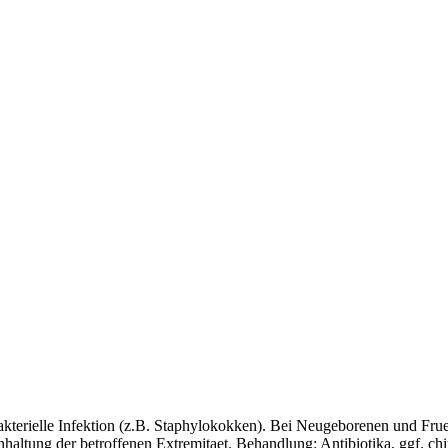
kterielle Infektion (z.B. Staphylokokken). Bei Neugeborenen und Fru
ltung der betroffenen Extremitaet. Behandlung: Antibiotika, ggf. chi