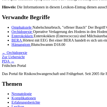
Hinweis:
Die Informationen in diesem Lexikon-Eintrag dienen ausschl
Verwandte Begriffe
Omphalozele
Nabelschnurbruch, "offener Bauch" Der Begriff
Orchidopexie
Operative Verlagerung des Hodens in den Hodens
Enterokokken
Enterokokken (Enterococcus) sind Milchsäurebak
BERA
Hörtest mit EEG Bei einer BERA handelt es sich um eine
Hämangiom
Blutschwamm D18.00
← Orchidopexie
Zur Uebersicht
PDA →
Frühchen
Portal
Das Portal für Risikoschwangerschaft und Frühgeburt. Seit 2005 für F
Themen
Neonatologie
Komplikationen
Erfahrungsberichte
Lexikon