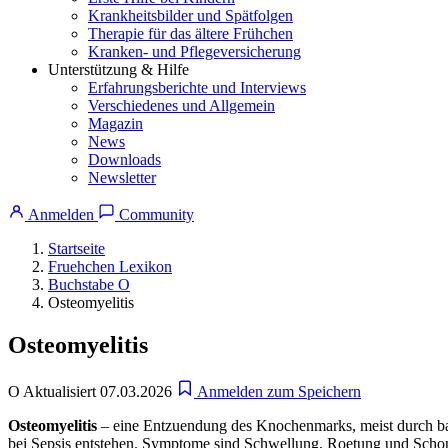
Krankheitsbilder und Spätfolgen
Therapie für das ältere Frühchen
Kranken- und Pflegeversicherung
Unterstützung & Hilfe
Erfahrungsberichte und Interviews
Verschiedenes und Allgemein
Magazin
News
Downloads
Newsletter
Anmelden
Community
Startseite
Fruehchen Lexikon
Buchstabe O
Osteomyelitis
Osteomyelitis
O
Aktualisiert 07.03.2026
Anmelden zum Speichern
Osteomyelitis
– eine Entzuendung des Knochenmarks, meist durch ba
bei Sepsis entstehen. Symptome sind Schwellung, Roetung und Schonha