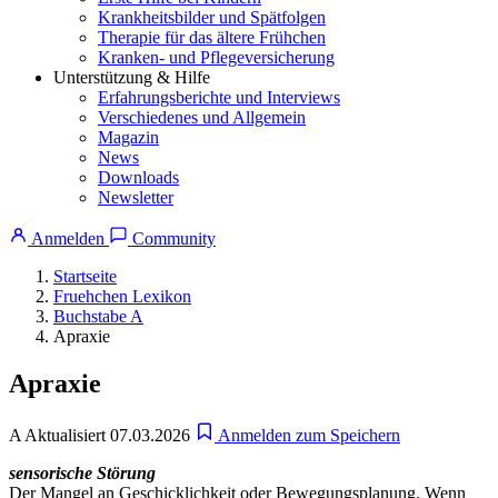
Krankheitsbilder und Spätfolgen
Therapie für das ältere Frühchen
Kranken- und Pflegeversicherung
Unterstützung & Hilfe
Erfahrungsberichte und Interviews
Verschiedenes und Allgemein
Magazin
News
Downloads
Newsletter
Anmelden
Community
Startseite
Fruehchen Lexikon
Buchstabe A
Apraxie
Apraxie
A
Aktualisiert 07.03.2026
Anmelden zum Speichern
sensorische Störung
Der Mangel an Geschicklichkeit oder Bewegungsplanung. Wenn