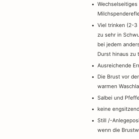
Wechselseitiges 
Milchspenderefle
Viel trinken (2-
zu sehr in Schwun
bei jedem anders
Durst hinaus zu t
Ausreichende Ern
Die Brust vor d
warmen Waschl
Salbei und Pfeff
keine engsitzend
Still /-Anlegepos
wenn die Brustw