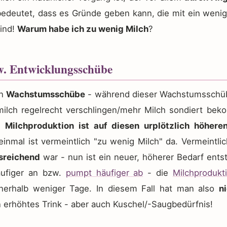
edeutet, dass es Gründe geben kann, die mit ein wenig 
ind!
Warum habe ich zu wenig Milch
?
w. Entwicklungsschübe
en
Wachstumsschübe
- während dieser Wachstumsschüb
milch regelrecht verschlingen/mehr Milch sondiert be
e
Milchproduktion ist auf diesen urplötzlich höhere
inmal ist vermeintlich "zu wenig Milch" da. Vermeintlic
sreichend
war - nun ist ein neuer, höherer Bedarf entst
äufiger an bzw.
pumpt häufiger ab
- die
Milchprodukt
nnerhalb weniger Tage. In diesem Fall hat man also
n
 erhöhtes Trink - aber auch Kuschel/-Saugbedürfnis!