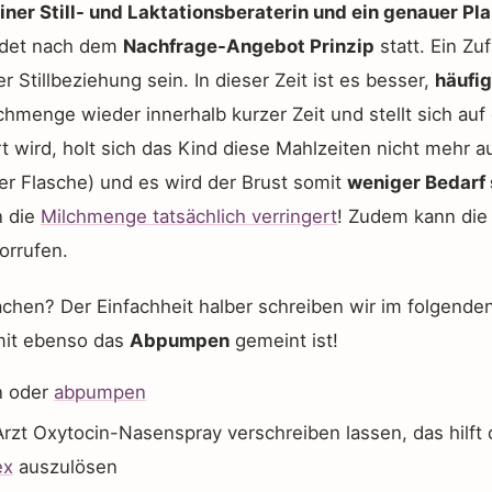
ner Still- und Laktationsberaterin und ein genauer Pla
ndet nach dem
Nachfrage-Angebot Prinzip
statt. Ein Zu
 Stillbeziehung sein. In dieser Zeit ist es besser,
häufi
ilchmenge wieder innerhalb kurzer Zeit und stellt sich au
t wird, holt sich das Kind diese Mahlzeiten nicht mehr a
er Flasche) und es wird der Brust somit
weniger Bedarf 
n die
Milchmenge tatsächlich verringert
! Zudem kann die
orrufen.
chen? Der Einfachheit halber schreiben wir im folgende
mit ebenso das
Abpumpen
gemeint ist!
n oder
abpumpen
Arzt Oxytocin-Nasenspray verschreiben lassen, das hilft
ex
auszulösen