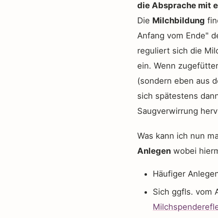
die Absprache mit ei
Die
Milchbildung
fi
Anfang vom Ende" der
reguliert sich die M
ein. Wenn zugefütter
(sondern eben aus d
sich spätestens dan
Saugverwirrung herv
Was kann ich nun ma
Anlegen
wobei hier
Häufiger Anlege
Sich ggfls. vom 
Milchspenderefl