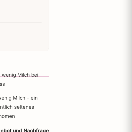
enig Milch - ein
ntlich seltenes
nomen
ebot und Nachfrage