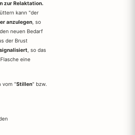
n zur Relaktation.
füttern kann "der
ger anzulegen
, so
f den neuen Bedarf
us der Brust
signalisiert
, so das
 Flasche eine
n vom "
Stillen
" bzw.
 den