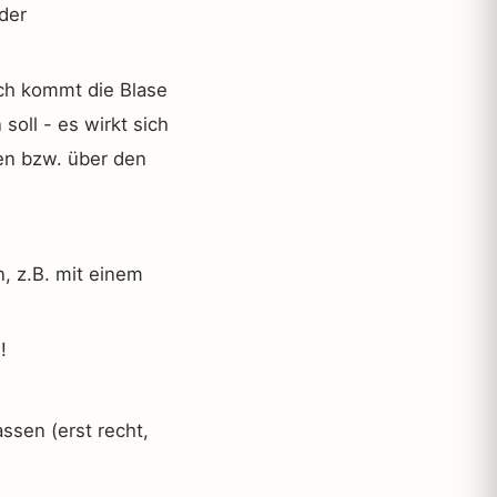
der
rch kommt die Blase
soll - es wirkt sich
ken bzw. über den
, z.B. mit einem
!
assen (erst recht,