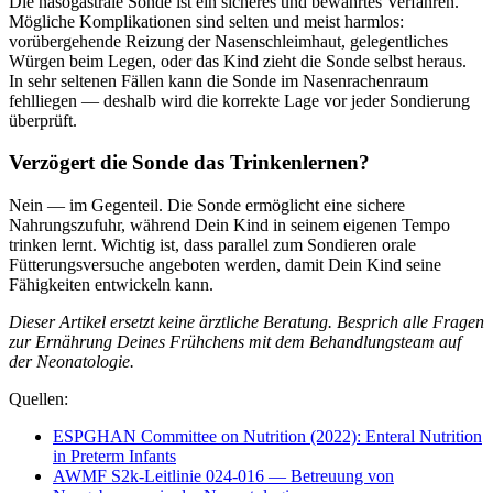
Die nasogastrale Sonde ist ein sicheres und bewährtes Verfahren.
Mögliche Komplikationen sind selten und meist harmlos:
vorübergehende Reizung der Nasenschleimhaut, gelegentliches
Würgen beim Legen, oder das Kind zieht die Sonde selbst heraus.
In sehr seltenen Fällen kann die Sonde im Nasenrachenraum
fehlliegen — deshalb wird die korrekte Lage vor jeder Sondierung
überprüft.
Verzögert die Sonde das Trinkenlernen?
Nein — im Gegenteil. Die Sonde ermöglicht eine sichere
Nahrungszufuhr, während Dein Kind in seinem eigenen Tempo
trinken lernt. Wichtig ist, dass parallel zum Sondieren orale
Fütterungsversuche angeboten werden, damit Dein Kind seine
Fähigkeiten entwickeln kann.
Dieser Artikel ersetzt keine ärztliche Beratung. Besprich alle Fragen
zur Ernährung Deines Frühchens mit dem Behandlungsteam auf
der Neonatologie.
Quellen:
ESPGHAN Committee on Nutrition (2022): Enteral Nutrition
in Preterm Infants
AWMF S2k-Leitlinie 024-016 — Betreuung von