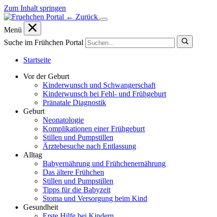
Zum Inhalt springen
← Zurück
Menü
Suche im Frühchen Portal
Startseite
Vor der Geburt
Kinderwunsch und Schwangerschaft
Kinderwunsch bei Fehl- und Frühgeburt
Pränatale Diagnostik
Geburt
Neonatologie
Komplikationen einer Frühgeburt
Stillen und Pumpstillen
Ärztebesuche nach Entlassung
Alltag
Babyernährung und Frühchenernährung
Das ältere Frühchen
Stillen und Pumpstillen
Tipps für die Babyzeit
Stoma und Versorgung beim Kind
Gesundheit
Erste Hilfe bei Kindern