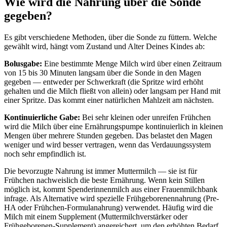
Wie wird die Nahrung über die Sonde
gegeben?
Es gibt verschiedene Methoden, über die Sonde zu füttern. Welche
gewählt wird, hängt vom Zustand und Alter Deines Kindes ab:
Bolusgabe:
Eine bestimmte Menge Milch wird über einen Zeitraum
von 15 bis 30 Minuten langsam über die Sonde in den Magen
gegeben — entweder per Schwerkraft (die Spritze wird erhöht
gehalten und die Milch fließt von allein) oder langsam per Hand mit
einer Spritze. Das kommt einer natürlichen Mahlzeit am nächsten.
Kontinuierliche Gabe:
Bei sehr kleinen oder unreifen Frühchen
wird die Milch über eine Ernährungspumpe kontinuierlich in kleinen
Mengen über mehrere Stunden gegeben. Das belastet den Magen
weniger und wird besser vertragen, wenn das Verdauungssystem
noch sehr empfindlich ist.
Die bevorzugte Nahrung ist immer Muttermilch — sie ist für
Frühchen nachweislich die beste Ernährung. Wenn kein Stillen
möglich ist, kommt Spenderinnenmilch aus einer Frauenmilchbank
infrage. Als Alternative wird spezielle Frühgeborenennahrung (Pre-
HA oder Frühchen-Formulanahrung) verwendet. Häufig wird die
Milch mit einem Supplement (Muttermilchverstärker oder
Frühgeborenen-Supplement) angereichert, um den erhöhten Bedarf