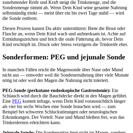
zunehmender Reife und Kraft steigt die Trinkmenge, und die
Sondenmenge nimmt ab. Wenn Dein Kind seine gesamte Nahrung
selbstständig trinkt — meist über ein bis zwei Tage stabil — wird
die Sonde entfernt.
Diesen Prozess kannst Du aktiv unterstützen: Biete die Brust oder
Flasche an, wenn Dein Kind wach und aufmerksam ist. Achte auf
Ermüdungszeichen und brich die orale Fütterung ab, bevor Dein
Kind erschöpft ist. Druck oder Stress verzögern die Trinkreife eher.
Sonderformen: PEG und jejunale Sonde
In manchen Fällen reicht die Magensonde über Nase oder Mund
nicht aus — entweder weil die Sondenernährung über viele Monate
nötig ist oder weil der Magen die Nahrung nicht toleriert.
PEG-Sonde (perkutane endoskopische Gastrostomie):
Ein
Schlauch wird durch die Bauchdecke direkt in den Magen geführt.
Eine
PEG
kommt infrage, wenn Dein Kind voraussichtlich länger
als vier bis sechs Wochen eine Sonde brauchen wird — zum
Beispiel bei schweren Schluckstörungen oder neurologischen
Erkrankungen. Der Vorteil: Nase und Mund bleiben frei, was das
Trinkenlernen erleichtern kann.
Jejunale Sonde:
Die Sondenspitze liegt nicht im Magen, sondern