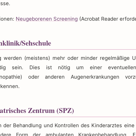
isse.
tionen:
Neugeborenen Screening
(Acrobat Reader erforde
klinik/Sehschule
g werden (meistens) mehr oder minder regelmäßige 
dig sein. Dies ist nötig um einer eventuellen
hinopathie) oder anderen Augenerkrankungen vo
rkennen.
iatrisches Zentrum (SPZ)
n der Behandlung und Kontrollen des Kinderarztes eine 
dere Form der ambulanten Krankenbehandlung. E