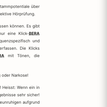
stammpotentiale über
jektive Hörprüfung.
sen können. Es gibt
ur eine Klick-
BERA
quenzspezifisch und
rfassen. Die Klicks
RA
mit Tönen, die
g oder Narkose!
! Heisst: Wenn ein in
ebnisse sehr sicher!
beunruhigen aufgrund