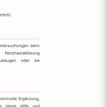
rlich)
Untersuchungen beim
 Netzhautablösung
rzubeugen oder sie
sinnvolle Ergänzung,
s bietet Hilfe und