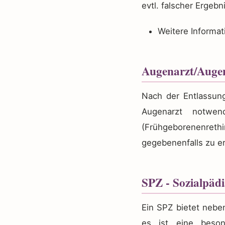
evtl. falscher Ergebn
Weitere Informa
Augenarzt/Augen
Nach der Entlassun
Augenarzt notwen
(Frühgeborenenret
gegebenenfalls zu e
SPZ - Sozialpäd
Ein SPZ bietet nebe
es ist eine beson