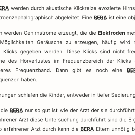
ERA
werden durch akustische Klickreize evozierte Hirn
troenzephalographisch abgeleitet. Eine
BERA
ist eine ob
n werden Gehirnströme erzeugt, die die
Elektroden
mes
 Möglichkeiten Geräusche zu erzeugen, häufig wird n
 Klicks gegeben werden. Diese Klicks sind nicht fre
e des Hörverlustes im Frequenzbereich der Klicks e
ßeres Frequenzband. Dann gibt es noch eine
BE
equenzen haben.
ungen schlafen die Kinder, entweder in tiefer Sedierun
 die
BERA
nur so gut ist wie der Arzt der sie durchführt
hrener Arzt diese Untersuchung durchführt sind die Erg
so erfahrener Arzt durch kann die
BERA
Eltern unnötig 