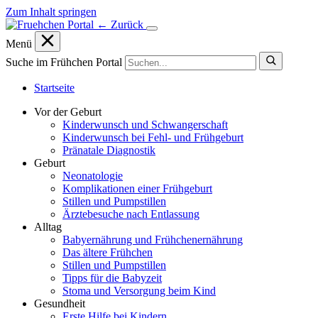
Zum Inhalt springen
← Zurück
Menü
Suche im Frühchen Portal
Startseite
Vor der Geburt
Kinderwunsch und Schwangerschaft
Kinderwunsch bei Fehl- und Frühgeburt
Pränatale Diagnostik
Geburt
Neonatologie
Komplikationen einer Frühgeburt
Stillen und Pumpstillen
Ärztebesuche nach Entlassung
Alltag
Babyernährung und Frühchenernährung
Das ältere Frühchen
Stillen und Pumpstillen
Tipps für die Babyzeit
Stoma und Versorgung beim Kind
Gesundheit
Erste Hilfe bei Kindern