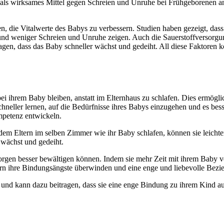
 als wirksames Mittel gegen Schreien und Unruhe bei Frühgeborenen an
 die Vitalwerte des Babys zu verbessern. Studien haben gezeigt, dass
und weniger Schreien und Unruhe zeigen. Auch die Sauerstoffversorgu
ragen, dass das Baby schneller wächst und gedeiht. All diese Faktoren
 ihrem Baby bleiben, anstatt im Elternhaus zu schlafen. Dies ermöglic
neller lernen, auf die Bedürfnisse ihres Babys einzugehen und es bess
mpetenz entwickeln.
Indem Eltern im selben Zimmer wie ihr Baby schlafen, können sie leichter
 wächst und gedeiht.
rgen besser bewältigen können. Indem sie mehr Zeit mit ihrem Baby ver
Eltern ihre Bindungsängste überwinden und eine enge und liebevolle Be
e und kann dazu beitragen, dass sie eine enge Bindung zu ihrem Kind 