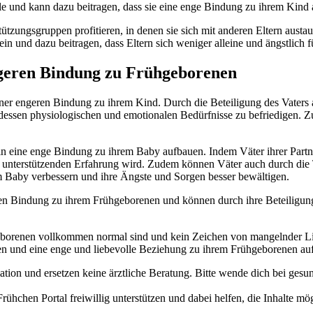
teile und kann dazu beitragen, dass sie eine enge Bindung zu ihrem Ki
tzungsgruppen profitieren, in denen sie sich mit anderen Eltern aus
in und dazu beitragen, dass Eltern sich weniger alleine und ängstlich f
ngeren Bindung zu Frühgeborenen
iner engeren Bindung zu ihrem Kind. Durch die Beteiligung des Vater
essen physiologischen und emotionalen Bedürfnisse zu befriedigen. Z
in eine enge Bindung zu ihrem Baby aufbauen. Indem Väter ihrer Partner
 und unterstützenden Erfahrung wird. Zudem können Väter auch durch di
 Baby verbessern und ihre Ängste und Sorgen besser bewältigen.
en Bindung zu ihrem Frühgeborenen und können durch ihre Beteiligung 
eborenen vollkommen normal sind und kein Zeichen von mangelnder Lieb
den und eine enge und liebevolle Beziehung zu ihrem Frühgeborenen au
mation und ersetzen keine ärztliche Beratung. Bitte wende dich bei ge
hchen Portal freiwillig unterstützen und dabei helfen, die Inhalte mögl