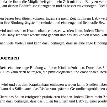
 da sie ihnen die Möglichkeit gibt, mehr Zeit mit ihrem Baby zu verbr
 auf dessen Bedürfnisse einzugehen und es besser zu versorgen. Dies ka
gen besser bewältigen können. Indem sie mehr Zeit mit ihrem Baby verbr
Eltern ihre Bindungsängste überwinden und eine enge und liebevolle Be
d wird und aus dem Krankenhaus entlassen werden kann. Indem Eltern m
s das Baby schneller wächst und gedeiht und das Risiko von Komplikati
renen viele Vorteile und kann dazu beitragen, dass sie eine enge Bindu
eborenen
hkeit sein, eine enge Bindung zu ihrem Kind aufzubauen. Durch das S
en. Dies kann dazu beitragen, die physiologischen und emotionalen Bed
d wird und aus dem Krankenhaus entlassen werden kann. Studien haben 
ann das Stillen auch das Risiko von späteren Gesundheitsproblemen wi
ltern das Stillen erfolgreich praktizieren können. Indem Eltern mehr Z
ann dazu beitragen, dass das Stillen für Eltern und Baby zu einer posi