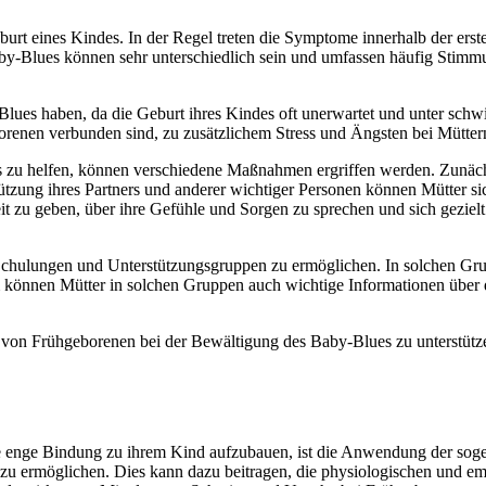
urt eines Kindes. In der Regel treten die Symptome innerhalb der ers
by-Blues können sehr unterschiedlich sein und umfassen häufig Stimm
lues haben, da die Geburt ihres Kindes oft unerwartet und unter sch
orenen verbunden sind, zu zusätzlichem Stress und Ängsten bei Mütter
u helfen, können verschiedene Maßnahmen ergriffen werden. Zunächst 
ützung ihres Partners und anderer wichtiger Personen können Mütter sic
t zu geben, über ihre Gefühle und Sorgen zu sprechen und sich geziel
 Schulungen und Unterstützungsgruppen zu ermöglichen. In solchen Gr
m können Mütter in solchen Gruppen auch wichtige Informationen über 
on Frühgeborenen bei der Bewältigung des Baby-Blues zu unterstütze
ne enge Bindung zu ihrem Kind aufzubauen, ist die Anwendung der sog
 zu ermöglichen. Dies kann dazu beitragen, die physiologischen und e