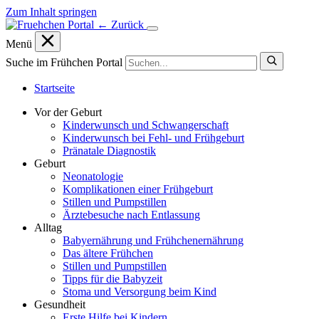
Zum Inhalt springen
← Zurück
Menü
Suche im Frühchen Portal
Startseite
Vor der Geburt
Kinderwunsch und Schwangerschaft
Kinderwunsch bei Fehl- und Frühgeburt
Pränatale Diagnostik
Geburt
Neonatologie
Komplikationen einer Frühgeburt
Stillen und Pumpstillen
Ärztebesuche nach Entlassung
Alltag
Babyernährung und Frühchenernährung
Das ältere Frühchen
Stillen und Pumpstillen
Tipps für die Babyzeit
Stoma und Versorgung beim Kind
Gesundheit
Erste Hilfe bei Kindern