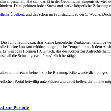
Schwangerschaft. Hat sich das Ei in der Gebärmutter eingenistet, wird
indern. Dazu gehören hoher Stress und starke körperliche Belastung 
liche Übelkeit
, und das schon im Frühstadium ab der 5. Woche. Doch
as führt häufig dazu, dass kleine körperliche Reaktionen falsch bewert
ndiz ist eine konstant erhöhte morgendliche Temperatur nach dem Ausble
. Er weist das Hormon HCG nach, das der Körper zur Aufrechterhaltun
schall die Schwangerschaft zusätzlich bestätigen.
mation und ersetzen keine ärztliche Beratung. Bitte wende dich bei ge
hchen Portal freiwillig unterstützen und dabei helfen, die Inhalte mögl
ed zur Periode